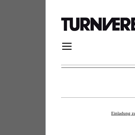
≡
Einladung z