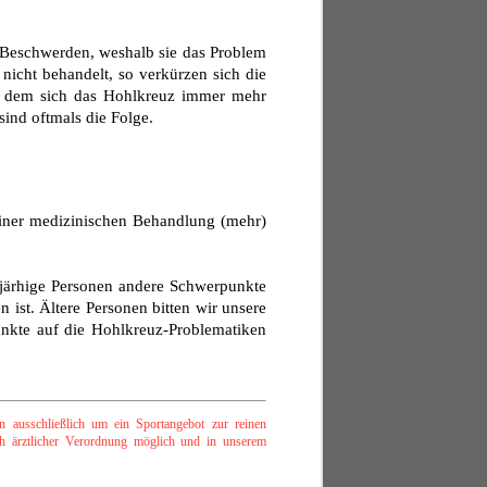
 Beschwerden, weshalb sie das Problem
nicht behandelt, so verkürzen sich die
in dem sich das Hohlkreuz immer mehr
ind oftmals die Folge.
keiner medizinischen Behandlung (mehr)
5-järhige Personen andere Schwerpunkte
 ist. Ältere Personen bitten wir unsere
unkte auf die Hohlkreuz-Problematiken
 ausschließlich um ein Sportangebot zur reinen
ch ärztlicher Verordnung möglich und in unserem