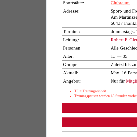
Sportstätte:
Clubraum
Adresse:
Sport- und Fr
Am Martinsze
60437 Frankf
Termine:
donnerstags,
Leitung:
Robert F. Gle
Personen:
Alle Geschlec
Alter:
13 — 85
Gruppe:
Zuletzt bis z
Aktuell:
Max. 16 Pers
Angebot:
Nur für
Mitgl
TE = Trainingseinheit
Trainingspausen werden 18 Stunden vorher