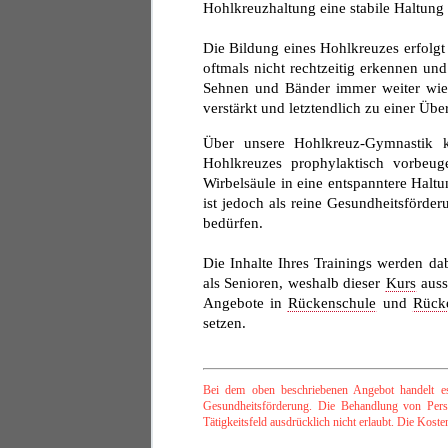
Hohlkreuzhaltung eine stabile Haltung
Die Bildung eines Hohlkreuzes erfolg
oftmals nicht rechtzeitig erkennen un
Sehnen und Bänder immer weiter wie 
verstärkt und letztendlich zu einer Üb
Über unsere Hohlkreuz-Gymnastik k
Hohlkreuzes prophylaktisch vorbeug
Wirbelsäule in eine entspanntere Halt
ist jedoch als reine Gesundheitsförde
bedürfen.
Die Inhalte Ihres Trainings werden da
als Senioren, weshalb dieser
Kurs
auss
Angebote in
Rückenschule
und
Rücke
setzen.
Bei dem oben beschriebenen Angebot handelt es
Gesundheitsförderung. Die Behandlung von Perso
Tätigkeitsfeld ausdrücklich nicht erlaubt. Die Kos