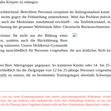
 des Körpers zu erlangen.
t schleichend. Betroffene Personen verspüren im Anfangsstadium kaum
d nichts gegen die Fehlstellung unternehmen. Wird das Problem jedoch 
auch die Muskulatur zunehmend erschlafft – ein Teufelskreislauf, 
erlastung der gesamten Wirbelsäule führt. Chronische Rückenschmerzen s
önnen Sie nicht nur der Bildung eines
en, sondern auch die Rückführung Ihrer
ung trainieren. Unsere Hohlkreuz-Gymnastik
rung ausschließlich für Personen vorgesehen, die aus ärztlicher Sicht 
bei Ihrer Altersgruppe angepasst. So trainieren Kinder oder 14- bis 2
chließlich für die Zielgruppe von 12 bis 25-jährige Personen vorgesehen
nfit
zu nutzen, die an bestimmten Trainingstagen ebenfalls Schwerp
 sich um keine Krankengymnastik oder andere physiotherapeutische Maßnahme, sondern
nen, die aus ärztlicher oder medizinischer Sicht einer Behandlung bedürfen, ist nur na
ten für die Nutzung dieses Angebotes können nicht mit Ihrer Krankenkasse abgerechnet werden.