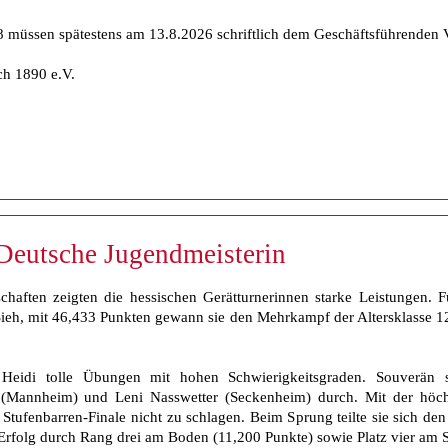
müssen spätestens am 13.8.2026 schriftlich dem Geschäftsführenden V
ch 1890 e.V.
 Deutsche Jugendmeisterin
haften zeigten die hessischen Gerätturnerinnen starke Leistungen. 
Sieh, mit 46,433 Punkten gewann sie den Mehrkampf der Altersklasse 12 
 Heidi tolle Übungen mit hohen Schwierigkeitsgraden. Souverän s
(Mannheim) und Leni Nasswetter (Seckenheim) durch. Mit der höchs
Stufenbarren-Finale nicht zu schlagen. Beim Sprung teilte sie sich den
 Erfolg durch Rang drei am Boden (11,200 Punkte) sowie Platz vier am